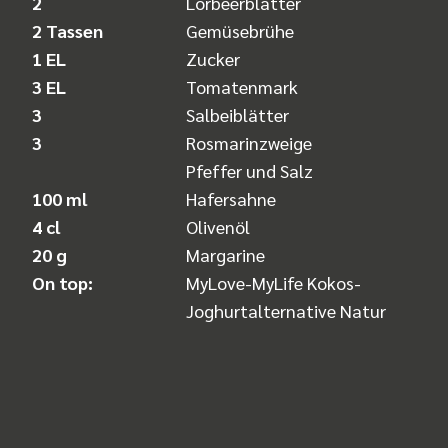
2
Lorbeerblätter
2 Tassen
Gemüsebrühe
1 EL
Zucker
3 EL
Tomatenmark
3
Salbeiblätter
3
Rosmarinzweige
Pfeffer und Salz
100 ml
Hafersahne
4 cl
Olivenöl
20 g
Margarine
On top:
MyLove-MyLife Kokos-
Joghurtalternative Natur